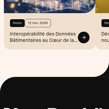
News
12 nov. 2024
Ne
Interopérabilité des Données
Déc
Bâtimentaires au Cœur de la
nou
Valeur des Actifs Immobiliers
l’o